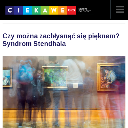
NAJNOWSZE
Czy można zachłysnąć się pięknem?
POPULARNE
Syndrom Stendhala
LOSOWE
A
ARTYKUŁY
F
FILMY
G
GALERIA
REGULAMIN
KONTAKT