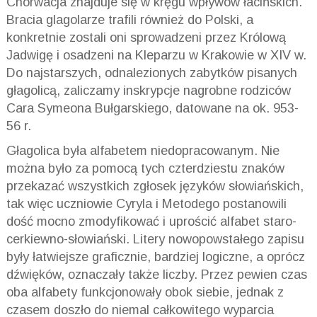
Chorwacja znajduje się w kręgu wpływów łacińskich.
Bracia glagolarze trafili również do Polski, a
konkretnie zostali oni sprowadzeni przez Królową
Jadwigę i osadzeni na Kleparzu w Krakowie w XIV w.
Do najstarszych, odnalezionych zabytków pisanych
głagolicą, zaliczamy inskrypcje nagrobne rodziców
Cara Symeona Bułgarskiego, datowane na ok. 953-
56 r.
Głagolica była alfabetem niedopracowanym. Nie
można było za pomocą tych czterdziestu znaków
przekazać wszystkich zgłosek języków słowiańskich,
tak więc uczniowie Cyryla i Metodego postanowili
dość mocno zmodyfikować i uprościć alfabet staro-
cerkiewno-słowiański. Litery nowopowstałego zapisu
były łatwiejsze graficznie, bardziej logiczne, a oprócz
dźwięków, oznaczały także liczby. Przez pewien czas
oba alfabety funkcjonowały obok siebie, jednak z
czasem doszło do niemal całkowitego wyparcia