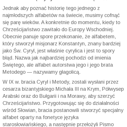
Jednak aby poznać historię tego jednego z
najmłodszych alfabetów na świecie, musimy cofnąć
się parę wieków. A konkretnie do momentu, kiedy to
Chrześcijaństwo zawitało do Europy Wschodniej.
Obecnie panuje spore przekonanie, że alfabetem,
który stworzył misjonarz Konstantyn, znany bardziej
jako Św. Cyryl, jest właśnie cyrylica i jest to spory
błąd. Nazwa jak najbardziej pochodzi od imienia
Świętego, ale alfabet autorstwa jego i jego brata
Metodego — nazywamy głagolicą.
W IX w. bracia Cyryl i Metody, zostali wysłani przez
cesarza bizantyjskiego Michała III na Krym, Półwysep
Arabski oraz do Bułgarii i na Morawy, aby szerzyć
Chrześcijaństwo. Przygotowując się do działalności
wśród Słowian, bracia postanowili stworzyć specjalny
alfabet oparty na fonetyce języka
starosłowiańskiego, a następnie przełożyli Pismo