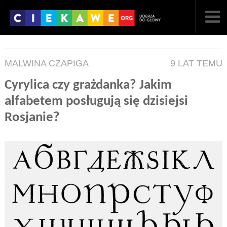
NAJNOWSZE
MALWINA CZAPIGA
9 LAT TEMU
POPULARNE
Cyrylica czy grażdanka? Jakim
LOSOWE
alfabetem posługują się dzisiejsi
Rosjanie?
A
ARTYKUŁY
F
FILMY
G
GALERIA
REGULAMIN
KONTAKT