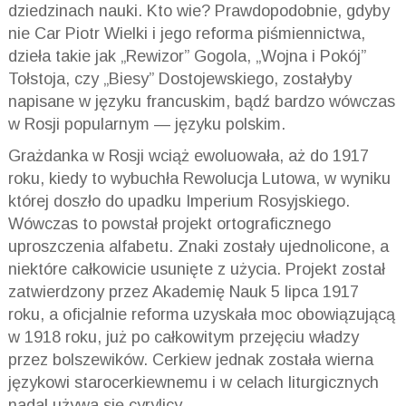
dziedzinach nauki. Kto wie? Prawdopodobnie, gdyby
nie Car Piotr Wielki i jego reforma piśmiennictwa,
dzieła takie jak „Rewizor” Gogola, „Wojna i Pokój”
Tołstoja, czy „Biesy” Dostojewskiego, zostałyby
napisane w języku francuskim, bądź bardzo wówczas
w Rosji popularnym — języku polskim.
Grażdanka w Rosji wciąż ewoluowała, aż do 1917
roku, kiedy to wybuchła Rewolucja Lutowa, w wyniku
której doszło do upadku Imperium Rosyjskiego.
Wówczas to powstał projekt ortograficznego
uproszczenia alfabetu. Znaki zostały ujednolicone, a
niektóre całkowicie usunięte z użycia. Projekt został
zatwierdzony przez Akademię Nauk 5 lipca 1917
roku, a oficjalnie reforma uzyskała moc obowiązującą
w 1918 roku, już po całkowitym przejęciu władzy
przez bolszewików. Cerkiew jednak została wierna
językowi starocerkiewnemu i w celach liturgicznych
nadal używa się cyrylicy.