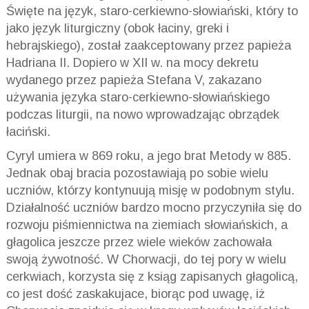
Święte na język, staro-cerkiewno-słowiański, który to
jako język liturgiczny (obok łaciny, greki i
hebrajskiego), został zaakceptowany przez papieża
Hadriana II. Dopiero w XII w. na mocy dekretu
wydanego przez papieża Stefana V, zakazano
używania języka staro-cerkiewno-słowiańskiego
podczas liturgii, na nowo wprowadzając obrządek
łaciński.
Cyryl umiera w 869 roku, a jego brat Metody w 885.
Jednak obaj bracia pozostawiają po sobie wielu
uczniów, którzy kontynuują misję w podobnym stylu.
Działalność uczniów bardzo mocno przyczyniła się do
rozwoju piśmiennictwa na ziemiach słowiańskich, a
głagolica jeszcze przez wiele wieków zachowała
swoją żywotność. W Chorwacji, do tej pory w wielu
cerkwiach, korzysta się z ksiąg zapisanych głagolicą,
co jest dość zaskakujace, biorąc pod uwagę, iż