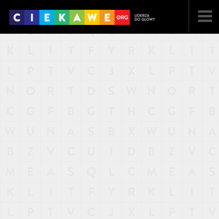
NAJNOWSZE
POPULARNE
LOSOWE
A
ARTYKUŁY
F
FILMY
G
GALERIA
REGULAMIN
KONTAKT