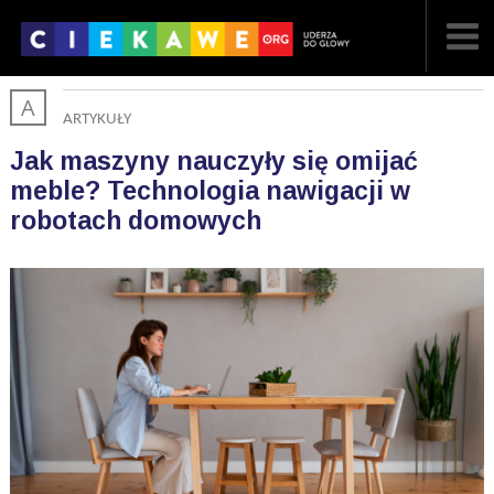
A
NAJNOWSZE
ARTYKUŁY
Jak maszyny nauczyły się omijać
POPULARNE
meble? Technologia nawigacji w
LOSOWE
robotach domowych
A
ARTYKUŁY
F
FILMY
G
GALERIA
REGULAMIN
KONTAKT