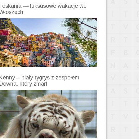
Toskania — luksusowe wakacje we
Włoszech
Kenny – biały tygrys z zespołem
Downa, który zmarł