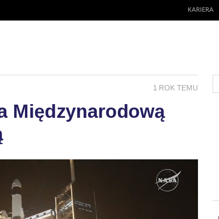
KARIERA
1 ROK TEMU
na Międzynarodową
ą