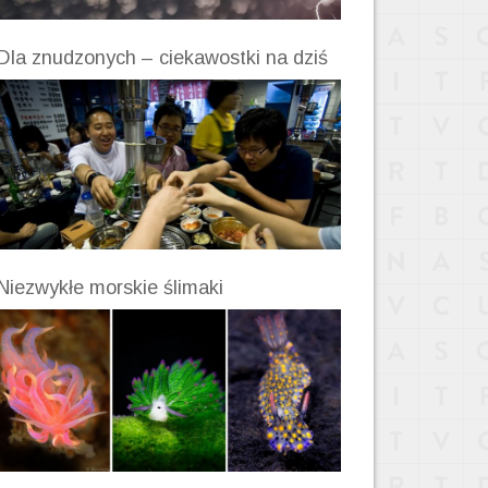
Dla znudzonych – ciekawostki na dziś
Niezwykłe morskie ślimaki