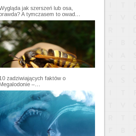
Wygląda jak szerszeń lub osa,
prawda? A tymczasem to owad…
10 zadziwiających faktów o
Megalodonie –…