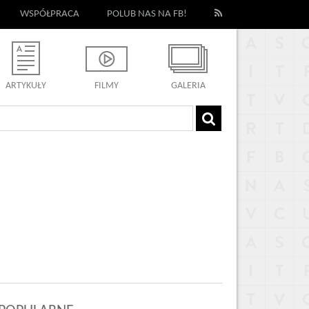
WSPÓŁPRACA
POLUB NAS NA FB!
ARTYKUŁY
FILMY
GALERIA