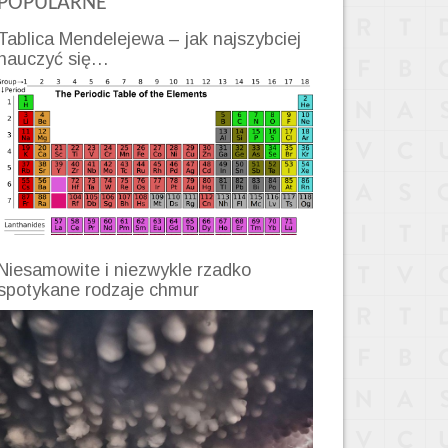
POPULARNE
Tablica Mendelejewa – jak najszybciej
nauczyć się…
Niesamowite i niezwykle rzadko
spotykane rodzaje chmur