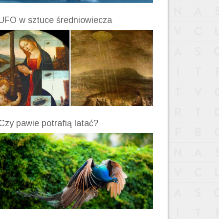
UFO w sztuce średniowiecza
Czy pawie potrafią latać?