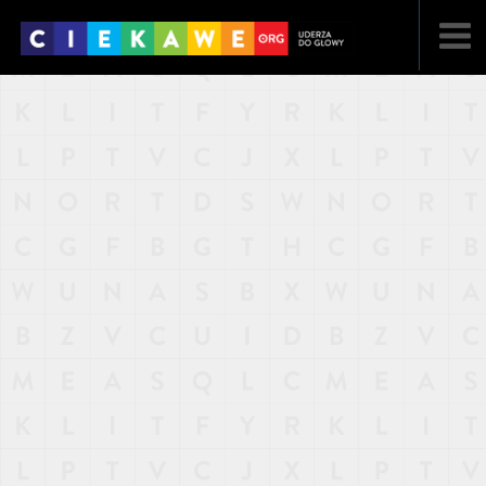
NAJNOWSZE
POPULARNE
LOSOWE
A
ARTYKUŁY
F
FILMY
G
GALERIA
REGULAMIN
KONTAKT