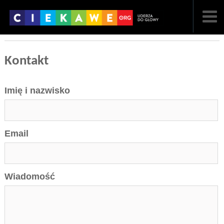
NAJNOWSZE
Kontakt
POPULARNE
Imię i nazwisko
LOSOWE
A
ARTYKUŁY
Email
F
FILMY
G
GALERIA
Wiadomość
REGULAMIN
KONTAKT