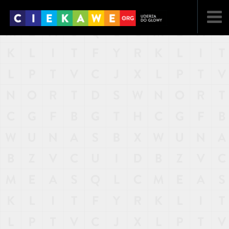
NAJNOWSZE
POPULARNE
LOSOWE
A
ARTYKUŁY
F
FILMY
G
GALERIA
REGULAMIN
KONTAKT