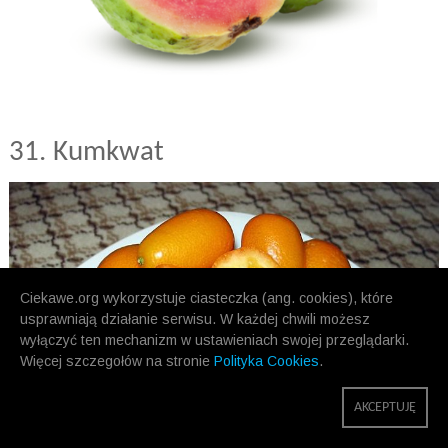
31. Kumkwat
Ciekawe.org wykorzystuje ciasteczka (ang. cookies), które
usprawniają działanie serwisu. W każdej chwili możesz
wyłączyć ten mechanizm w ustawieniach swojej przeglądarki.
Więcej szczegołów na stronie
Polityka Cookies
.
AKCEPTUJĘ