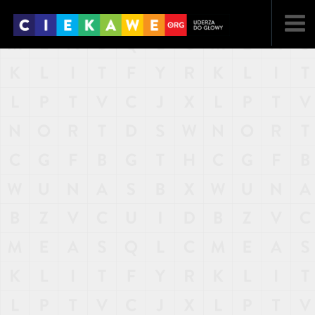
NAJNOWSZE
POPULARNE
LOSOWE
A
ARTYKUŁY
F
FILMY
G
GALERIA
REGULAMIN
KONTAKT