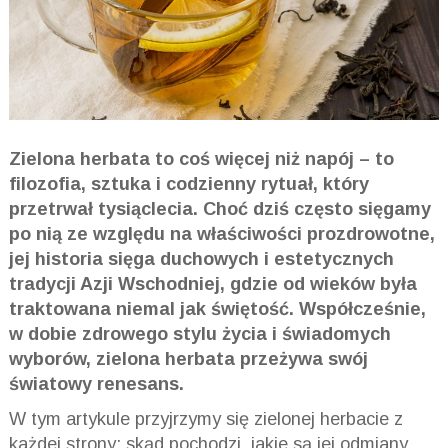
Zielona herbata to coś więcej niż napój – to
filozofia, sztuka i codzienny rytuał, który
przetrwał tysiąclecia. Choć dziś często sięgamy
po nią ze względu na właściwości prozdrowotne,
jej historia sięga duchowych i estetycznych
tradycji Azji Wschodniej, gdzie od wieków była
traktowana niemal jak świętość. Współcześnie,
w dobie zdrowego stylu życia i świadomych
wyborów, zielona herbata przeżywa swój
światowy renesans.
W tym artykule przyjrzymy się zielonej herbacie z
każdej strony: skąd pochodzi, jakie są jej odmiany,