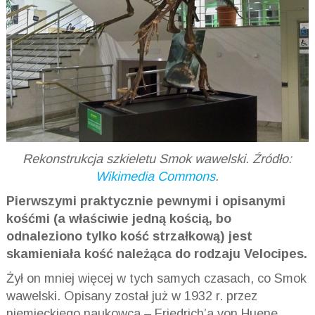
Rekonstrukcja szkieletu Smok wawelski. Źródło:
Wikimedia Commons
.
Pierwszymi praktycznie pewnymi i opisanymi
kośćmi (a właściwie jedną kością, bo
odnaleziono tylko kość strzałkową) jest
skamieniała kość należąca do rodzaju Velocipes.
Żył on mniej więcej w tych samych czasach, co Smok
wawelski. Opisany został już w 1932 r. przez
niemieckiego naukowca – Friedrich’a von Huene.