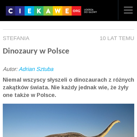
NAJNOWSZE
STEFANIA
10 LAT TEMU
POPULARNE
Dinozaury w Polsce
LOSOWE
Autor:
Adrian Sztuba
A
ARTYKUŁY
Niemal wszyscy słyszeli o dinozaurach z różnych
F
FILMY
zakątków świata. Nie każdy jednak wie, że żyły
one także w Polsce.
G
GALERIA
REGULAMIN
KONTAKT