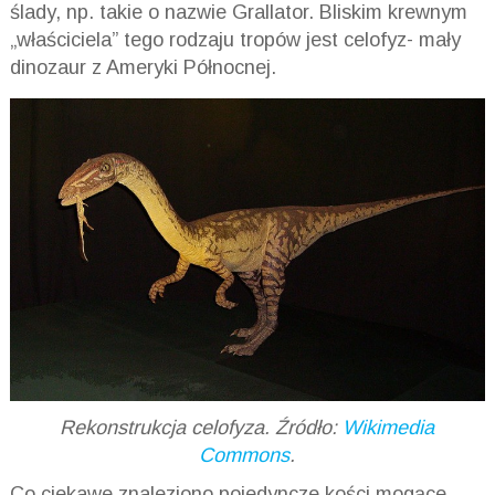
ślady, np. takie o nazwie Grallator. Bliskim krewnym
„właściciela” tego rodzaju tropów jest celofyz- mały
dinozaur z Ameryki Północnej.
Rekonstrukcja celofyza. Źródło:
Wikimedia
Commons
.
Co ciekawe znaleziono pojedyncze kości mogące