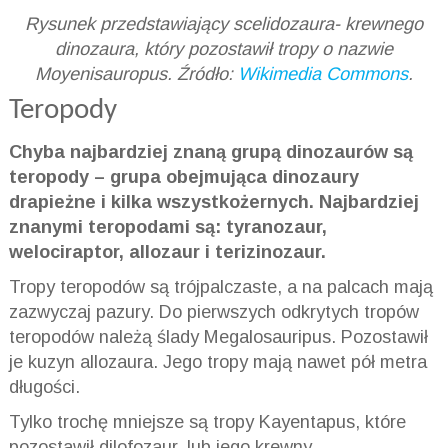
Rysunek przedstawiający scelidozaura- krewnego
dinozaura, który pozostawił tropy o nazwie
Moyenisauropus. Źródło:
Wikimedia Commons
.
Teropody
Chyba najbardziej znaną grupą dinozaurów są
teropody – grupa obejmująca dinozaury
drapieżne i kilka wszystkożernych. Najbardziej
znanymi teropodami są: tyranozaur,
welociraptor, allozaur i terizinozaur.
Tropy teropodów są trójpalczaste, a na palcach mają
zazwyczaj pazury. Do pierwszych odkrytych tropów
teropodów należą ślady Megalosauripus. Pozostawił
je kuzyn allozaura. Jego tropy mają nawet pół metra
długości.
Tylko trochę mniejsze są tropy Kayentapus, które
pozostawił dilofozaur, lub jego krewny.