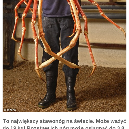
To największy stawonóg na świecie. Może ważyć
do 19 kg! Rozstaw ich nóg może osiągnąć do 3,8