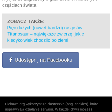
częściach świata.
ZOBACZ TAKŻE:
Pięć dużych (nawet bardzo) ras psów
Titanosaur – największe zwierzę, jakie
kiedykolwiek chodziło po ziemi!
Udostępnij na Facebooku
Ciekawe.org wykorzystuje ciasteczka (ang. cookies), które
usprawniają działanie serwisu. W każdej chwili możesz