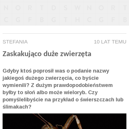
STEFANIA
10 LAT TEMU
Zaskakująco duże zwierzęta
Gdyby ktoś poprosił was o podanie nazwy
jakiegoś dużego zwierzęcia, co byście
wymienili? Z dużym prawdopodobieństwem
byłby to słoń albo może wieloryb. Czy
pomyślelibyście na przykład o świerszczach lub
ślimakach?