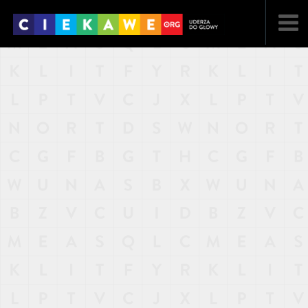
NAJNOWSZE
POPULARNE
LOSOWE
A
ARTYKUŁY
F
FILMY
G
GALERIA
REGULAMIN
KONTAKT