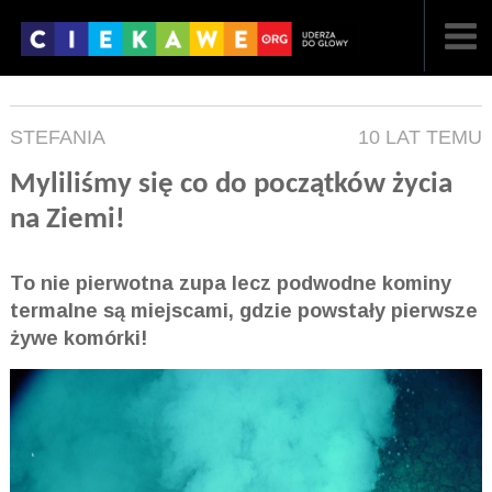
NAJNOWSZE
STEFANIA
10 LAT TEMU
POPULARNE
Myliliśmy się co do początków życia
LOSOWE
na Ziemi!
A
ARTYKUŁY
To nie pierwotna zupa lecz podwodne kominy
F
FILMY
termalne są miejscami, gdzie powstały pierwsze
żywe komórki!
G
GALERIA
REGULAMIN
KONTAKT