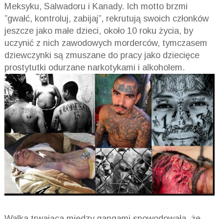
Meksyku, Salwadoru i Kanady. Ich motto brzmi
”gwałć, kontroluj, zabijaj”, rekrutują swoich członków
jeszcze jako małe dzieci, około 10 roku życia, by
uczynić z nich zawodowych morderców, tymczasem
dziewczynki są zmuszane do pracy jako dziecięce
prostytutki odurzane narkotykami i alkoholem.
Walka trwająca między gangami spowodowała, że