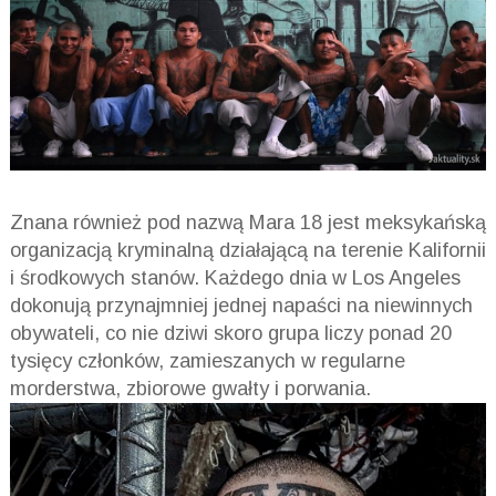
Znana również pod nazwą Mara 18 jest meksykańską
organizacją kryminalną działającą na terenie Kalifornii
i środkowych stanów. Każdego dnia w Los Angeles
dokonują przynajmniej jednej napaści na niewinnych
obywateli, co nie dziwi skoro grupa liczy ponad 20
tysięcy członków, zamieszanych w regularne
morderstwa, zbiorowe gwałty i porwania.