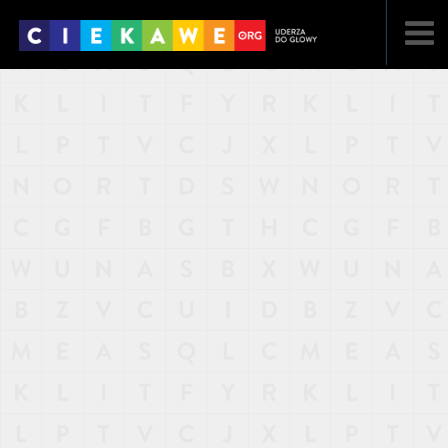
NAJNOWSZE
POPULARNE
LOSOWE
A
ARTYKUŁY
F
FILMY
G
GALERIA
REGULAMIN
KONTAKT