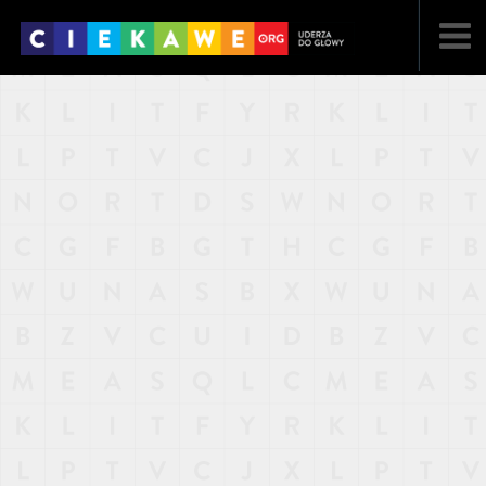
NAJNOWSZE
POPULARNE
LOSOWE
A
ARTYKUŁY
F
FILMY
G
GALERIA
REGULAMIN
KONTAKT