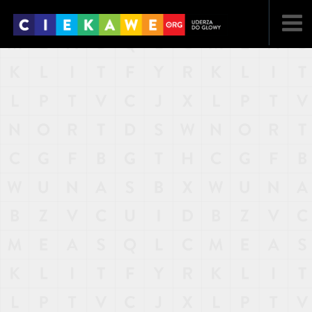
NAJNOWSZE
POPULARNE
LOSOWE
A
ARTYKUŁY
F
FILMY
G
GALERIA
REGULAMIN
KONTAKT