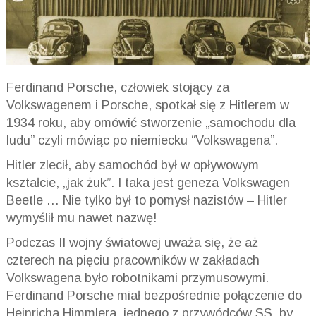
Ferdinand Porsche, człowiek stojący za
Volkswagenem i Porsche, spotkał się z Hitlerem w
1934 roku, aby omówić stworzenie „samochodu dla
ludu” czyli mówiąc po niemiecku “Volkswagena”.
Hitler zlecił, aby samochód był w opływowym
kształcie, „jak żuk”. I taka jest geneza Volkswagen
Beetle … Nie tylko był to pomysł nazistów – Hitler
wymyślił mu nawet nazwę!
Podczas II wojny światowej uważa się, że aż
czterech na pięciu pracowników w zakładach
Volkswagena było robotnikami przymusowymi.
Ferdinand Porsche miał bezpośrednie połączenie do
Heinricha Himmlera, jednego z przywódców SS, by