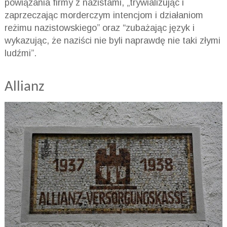
powiązania firmy z nazistami, „trywializując i
zaprzeczając morderczym intencjom i działaniom
reżimu nazistowskiego” oraz “zubażając język i
wykazując, że naziści nie byli naprawdę nie taki złymi
ludźmi”.
Allianz