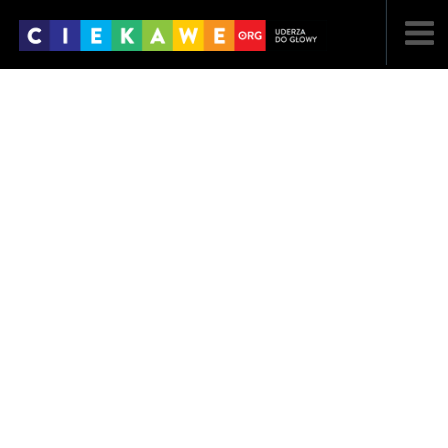
NAJNOWSZE
POPULARNE
LOSOWE
A
ARTYKUŁY
F
FILMY
G
GALERIA
REGULAMIN
KONTAKT