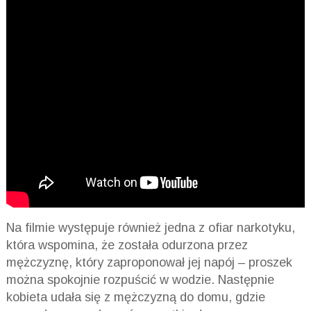
Na filmie występuje również jedna z ofiar narkotyku,
która wspomina, że została odurzona przez
mężczyznę, który zaproponował jej napój – proszek
można spokojnie rozpuścić w wodzie. Następnie
kobieta udała się z mężczyzną do domu, gdzie