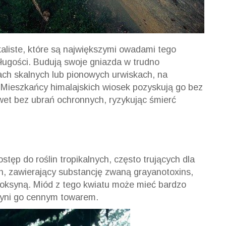
kaliste, które są największymi owadami tego
długości. Budują swoje gniazda w trudno
ach skalnych lub pionowych urwiskach, na
Mieszkańcy himalajskich wiosek pozyskują go bez
awet bez ubrań ochronnych, ryzykując śmierć
tęp do roślin tropikalnych, często trujących dla
on, zawierający substancję zwaną grayanotoxins,
otoksyną. Miód z tego kwiatu może mieć bardzo
 czyni go cennym towarem.