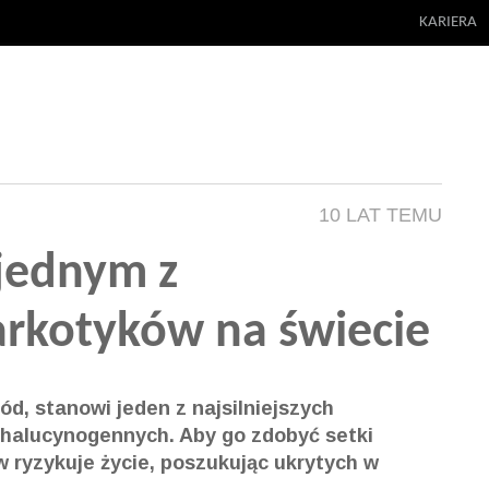
KARIERA
10 LAT TEMU
 jednym z
narkotyków na świecie
d, stanowi jeden z najsilniejszych
 halucynogennych. Aby go zdobyć setki
 ryzykuje życie, poszukując ukrytych w