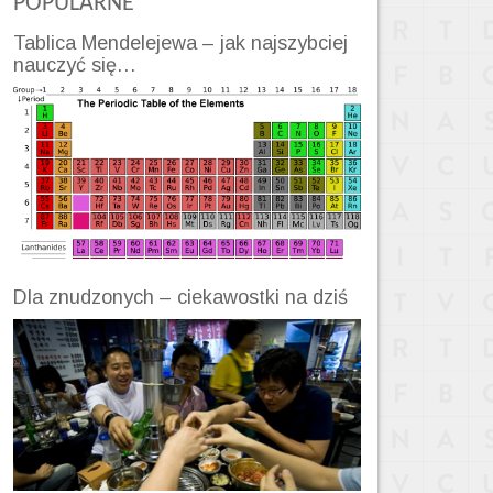
POPULARNE
Tablica Mendelejewa – jak najszybciej
nauczyć się…
Dla znudzonych – ciekawostki na dziś