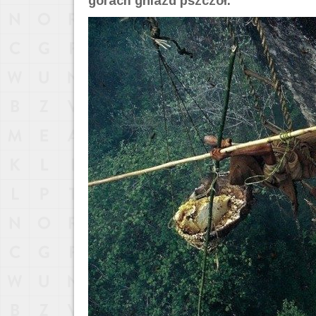
górach gniazd pszczół.