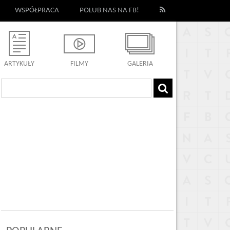
WSPÓŁPRACA
POLUB NAS NA FB!
ARTYKUŁY
FILMY
GALERIA