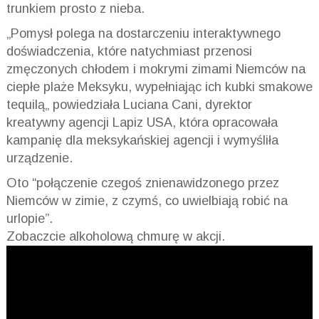
trunkiem prosto z nieba.
„
Pomysł polega na dostarczeniu interaktywnego
doświadczenia, które natychmiast przenosi
zmęczonych chłodem i mokrymi zimami Niemców na
ciepłe plaże Meksyku, wypełniając ich kubki smakowe
tequilą
„
powiedziała Luciana
Cani
, dyrektor
kreatywny agencji
Lapiz
USA, która opracowała
kampanię dla meksykańskiej agencji i wymyśliła
urządzenie.
Oto
“p
ołączenie czegoś znienawidzonego przez
Niemców w zimie, z
czymś, co
uwielbiają robić na
urlopie
”
.
Zobaczcie alkoholową chmurę w akcji.