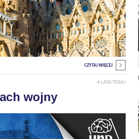
CZYTAJ WIĘCEJ
4 LATA TEMU
sach wojny