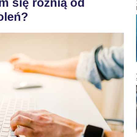
m się różnią od
oleń?