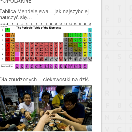
POPULARNE
Tablica Mendelejewa – jak najszybciej
nauczyć się…
Dla znudzonych – ciekawostki na dziś