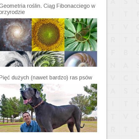
Geometria roślin. Ciąg Fibonacciego w
przyrodzie
Pięć dużych (nawet bardzo) ras psów