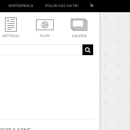
WSPÓŁPRACA
POLUB NAS NA FB!
ARTYKUŁY
FILMY
GALERIA