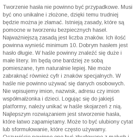
Tworzenie hasła nie powinno być przypadkowe. Musi
być ono unikalne i złożone, dzięki temu trudniej
będzie można je złamać. Istnieją zasady, które są
pomocne w tworzeniu bezpiecznych haseł.
Najważniejszą zasadą jest liczba znaków. Ich ilość
powinna wynieść minimum 10. Dobrym hasłem jest
hasło długie. W haśle powinny znaleźć się duże i
małe litery. Im będą one bardziej ze sobą
pomieszane, tym naturalnie lepiej. Nie może
zabraknąć również cyfr i znaków specjalnych. W
haśle nie powinno używać się danych osobowych.
Nie wpisujemy imion, nazwisk, adresu czy imion
współmałżonka i dzieci. Logując się do jakiejś
platformy, należy unikać w haśle skojarzeń z nią.
Najlepszym rozwiązaniem jest stworzenie hasła,
które łatwo zapamiętamy. Może to być ulubiony cytat
lub sformułowanie, które często używamy.
Oczywiście powinno ono być zbudowane z małych i