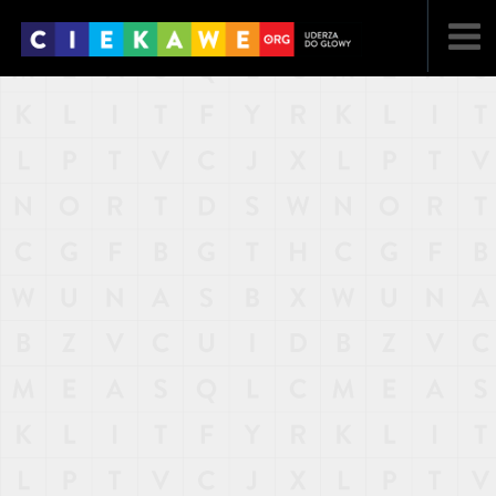
NAJNOWSZE
POPULARNE
LOSOWE
A
ARTYKUŁY
F
FILMY
G
GALERIA
REGULAMIN
KONTAKT