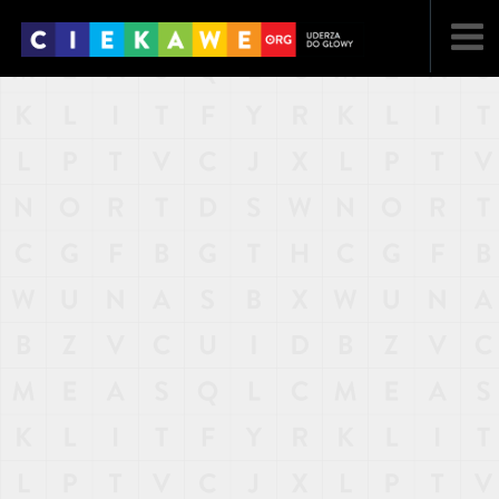
NAJNOWSZE
POPULARNE
LOSOWE
A
ARTYKUŁY
F
FILMY
G
GALERIA
REGULAMIN
KONTAKT