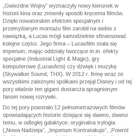
„Gwiezdne Wojny” wyznaczyły nowy kierunek w
historii kina oraz zmieniły sposób kręcenia filmów.
Dzięki nowatorskim efektom specjalnym i
przemyślanym montażu film zarobił na siebie z
nawiązką, a Lucas mógł samodzielnie sfinansować
kolejne części. Jego firma –
Lucasfilm
stała się
imperium, mając oddziały tworzące m.in. efekty
specjalne (Industrial Light &
Magic
), gry
komputerowe (LucasArts) czy dźwięk i muzykę
(Skywalker
Sound
,
THX
). W 2012 r. firmę wraz ze
wszystkimi zależnymi spółkami przejął Disney i od tej
pory właśnie ten gigant dostarcza spragnionym
fanom nowej rozrywki.
Do tej pory powstało 12 pełnometrażowych filmów
opowiadających historie dziejące się dawno, dawno
temu, w odległej galaktyce: oryginalna trylogia
(„Nowa Nadzieja”, „Imperium Kontratakuje”, „Powrót