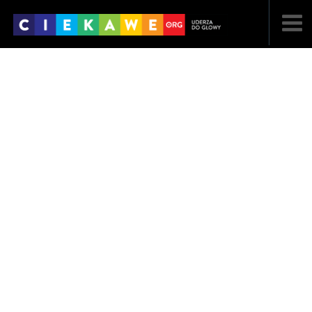
NAJNOWSZE
POPULARNE
LOSOWE
A
ARTYKUŁY
F
FILMY
G
GALERIA
REGULAMIN
KONTAKT