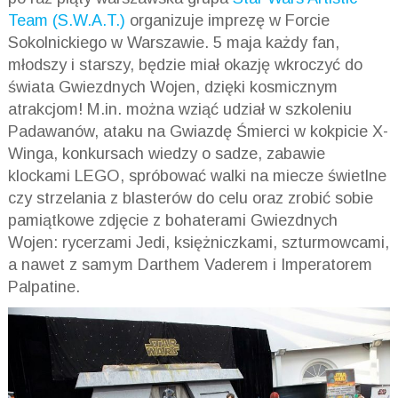
Team (S.W.A.T.)
organizuje imprezę w Forcie
Sokolnickiego w Warszawie. 5 maja każdy fan,
młodszy i starszy, będzie miał okazję wkroczyć do
świata Gwiezdnych Wojen, dzięki kosmicznym
atrakcjom! M.in. można wziąć udział w szkoleniu
Padawanów
, ataku na Gwiazdę Śmierci w kokpicie
X-
Winga
, konkursach wiedzy o sadze, zabawie
klockami LEGO, spróbować walki na miecze świetlne
czy strzelania z
blasterów
do celu oraz zrobić sobie
pamiątkowe zdjęcie z bohaterami Gwiezdnych
Wojen: rycerzami
Jedi
, księżniczkami, szturmowcami,
a nawet z samym
Darthem
Vaderem i Imperatorem
Palpatine
.