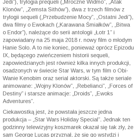
Jedi
”), trylogia prequeli („Mroczne Widmo”, „Atak
Klonów”, „Zemsta
Sithów
”), dwa z trzech filmów z
trylogii sequeli („Przebudzenie Mocy”, „Ostatni
Jedi
”),
dwa filmy o
Ewokach
(„Karawana Śmiałków”, „Bitwa
o Endor”), należące do serii antologii „Łotr 1” i
zapowiadany na 25 maja 2018 r. nowy film o młodym
Hanie Solo. A to nie koniec, ponieważ oprócz Epizodu
IX, będącego zwieńczeniem historii sequeli,
zapowiedzianych jest również kilka innych produkcji,
osadzonych w świecie Star Wars, w tym film o Obi-
Wanie
Kenobim
oraz serial aktorski. Są także seriale
animowane: „Wojny Klonów”, „Rebelianci”, „
Forces
of
Destiny
” i starsze animacje: „
Droids
”, „
Ewoks
Adventures
”.
Ciekawostką jest, że powstała jeszcze jedna
produkcja – „Star Wars Holiday
Special
”. Jednak ten
godzinny telewizyjny koszmarek okazał się tak zły, że
sam George Lucas przyznał, że się go wstydzi i