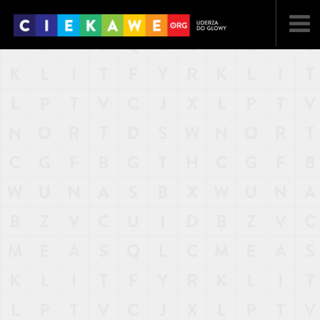
NAJNOWSZE
POPULARNE
LOSOWE
A
ARTYKUŁY
F
FILMY
G
GALERIA
REGULAMIN
KONTAKT