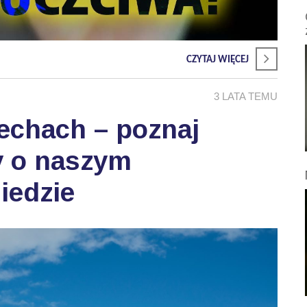
CZYTAJ WIĘCEJ
3 LATA TEMU
echach – poznaj
ty o naszym
iedzie