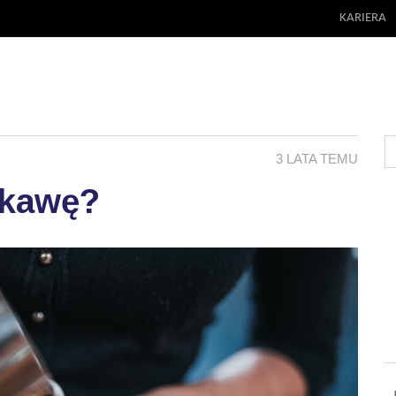
KARIERA
3 LATA TEMU
 kawę?