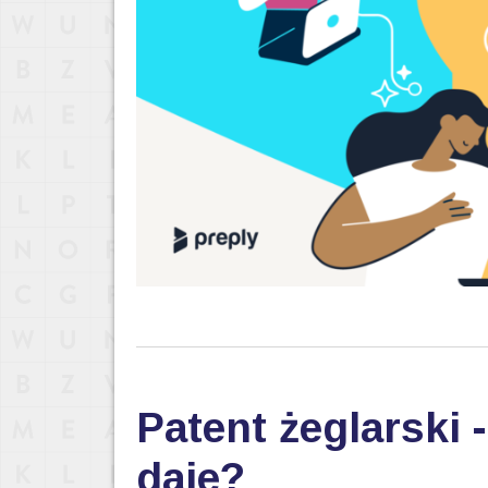
Patent żeglarski 
daje?