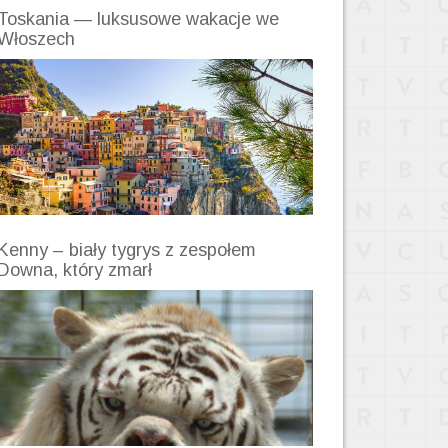
Toskania — luksusowe wakacje we
Włoszech
Kenny – biały tygrys z zespołem
Downa, który zmarł