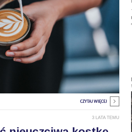
CZYTAJ WIĘCEJ
3 LATA TEMU
ć nieuczciwą kostkę