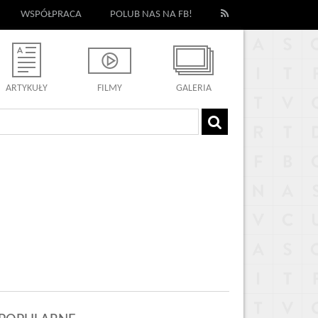
WSPÓŁPRACA
POLUB NAS NA FB!
ARTYKUŁY
FILMY
GALERIA