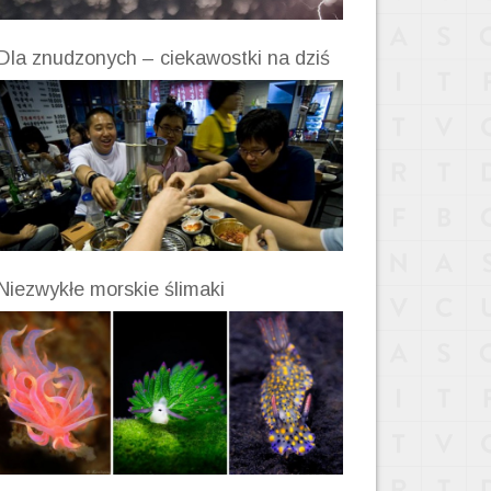
Dla znudzonych – ciekawostki na dziś
Niezwykłe morskie ślimaki