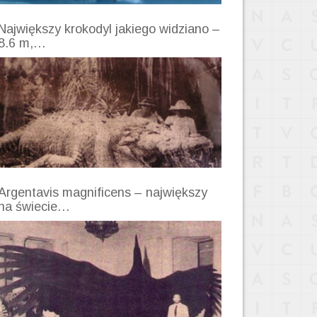
Największy krokodyl jakiego widziano –
8.6 m,…
Argentavis magnificens – największy
na świecie…