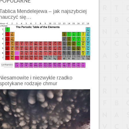
POPULARNE
Tablica Mendelejewa – jak najszybciej
nauczyć się…
Niesamowite i niezwykle rzadko
spotykane rodzaje chmur