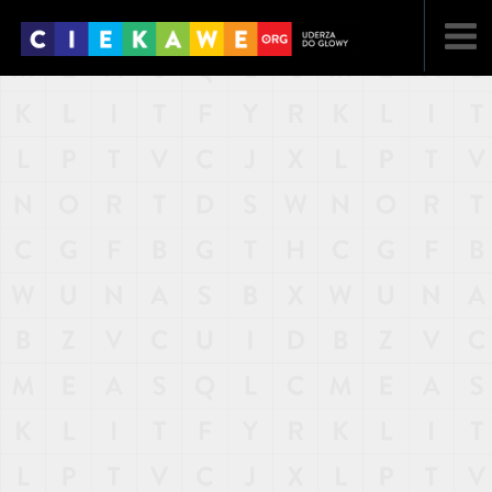
NAJNOWSZE
POPULARNE
LOSOWE
A
ARTYKUŁY
F
FILMY
G
GALERIA
REGULAMIN
KONTAKT