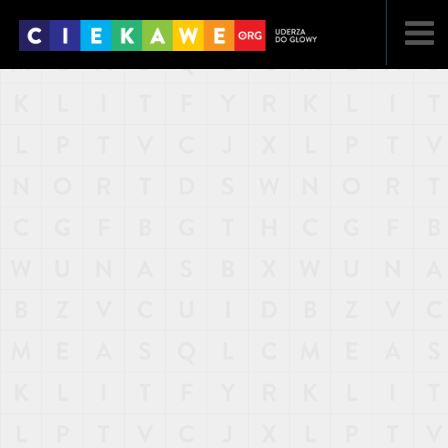
NAJNOWSZE
POPULARNE
LOSOWE
A
ARTYKUŁY
F
FILMY
G
GALERIA
REGULAMIN
KONTAKT