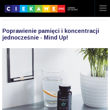
NAJNOWSZE
Poprawienie pamięci i koncentracji
POPULARNE
jednocześnie - Mind Up!
LOSOWE
A
ARTYKUŁY
F
FILMY
G
GALERIA
REGULAMIN
KONTAKT