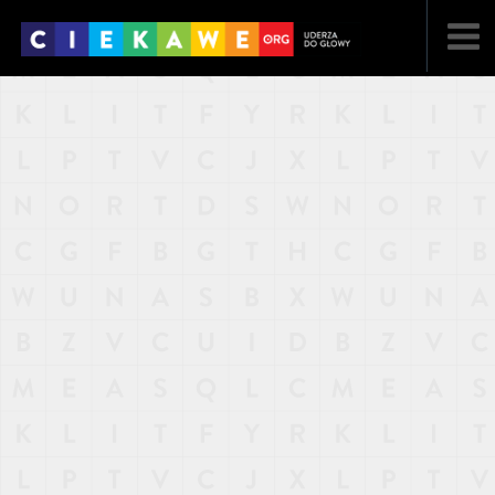
NAJNOWSZE
POPULARNE
LOSOWE
A
ARTYKUŁY
F
FILMY
G
GALERIA
REGULAMIN
KONTAKT