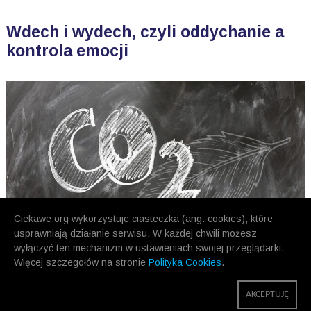
Wdech i wydech, czyli oddychanie a
kontrola emocji
Ciekawe.org wykorzystuje ciasteczka (ang. cookies), które
usprawniają działanie serwisu. W każdej chwili możesz
wyłączyć ten mechanizm w ustawieniach swojej przeglądarki.
Więcej szczegołów na stronie
Polityka Cookies
.
POPRZEDNIE
NASTĘPNE
AKCEPTUJĘ