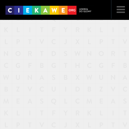
NAJNOWSZE
POPULARNE
LOSOWE
A
ARTYKUŁY
F
FILMY
G
GALERIA
REGULAMIN
KONTAKT