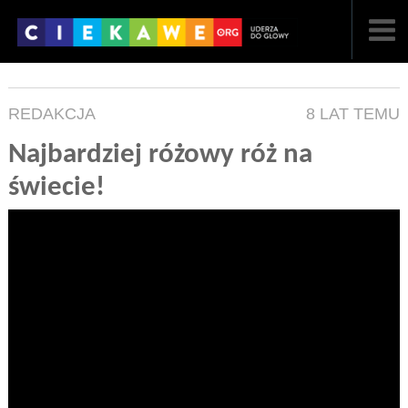
NAJNOWSZE
REDAKCJA
8 LAT TEMU
POPULARNE
Najbardziej różowy róż na
LOSOWE
świecie!
A
ARTYKUŁY
F
FILMY
G
GALERIA
REGULAMIN
KONTAKT