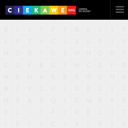
NAJNOWSZE
POPULARNE
LOSOWE
A
ARTYKUŁY
F
FILMY
G
GALERIA
REGULAMIN
KONTAKT