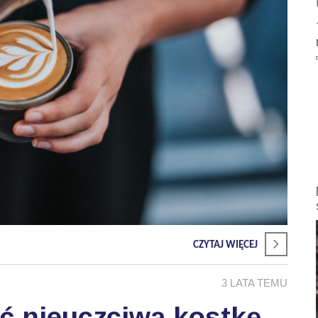
CZYTAJ WIĘCEJ
3 LATA TEMU
ć nieuczciwą kostkę