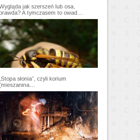
Wygląda jak szerszeń lub osa,
prawda? A tymczasem to owad…
„Stopa słonia”, czyli korium
(mieszanina…