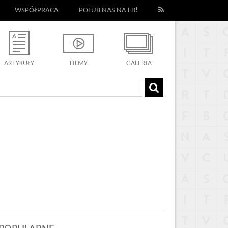
WSPÓŁPRACA
POLUB NAS NA FB!
ARTYKUŁY
FILMY
GALERIA