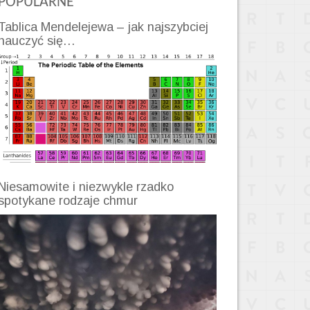
POPULARNE
Tablica Mendelejewa – jak najszybciej
nauczyć się…
Niesamowite i niezwykle rzadko
spotykane rodzaje chmur