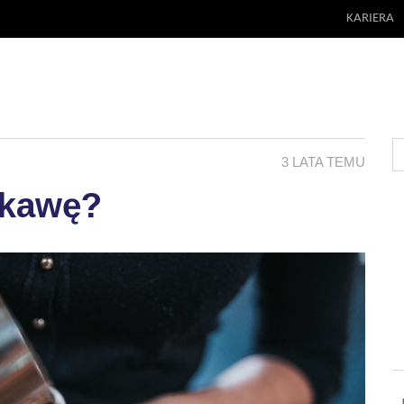
KARIERA
3 LATA TEMU
 kawę?