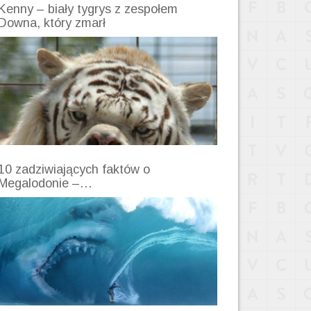
Kenny – biały tygrys z zespołem
Downa, który zmarł
10 zadziwiających faktów o
Megalodonie –…