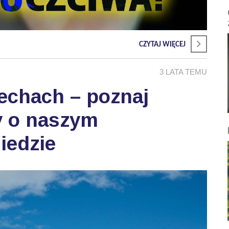
CZYTAJ WIĘCEJ
3 LATA TEMU
echach – poznaj
ty o naszym
iedzie