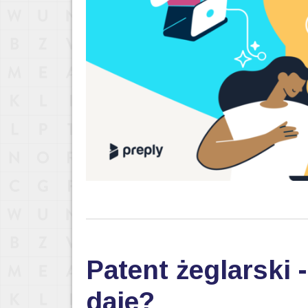
Patent żeglarski 
daje?