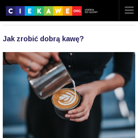
NAJNOWSZE
Jak zrobić dobrą kawę?
POPULARNE
LOSOWE
A
ARTYKUŁY
F
FILMY
G
GALERIA
REGULAMIN
KONTAKT