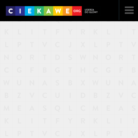
NAJNOWSZE
POPULARNE
LOSOWE
A
ARTYKUŁY
F
FILMY
G
GALERIA
REGULAMIN
KONTAKT