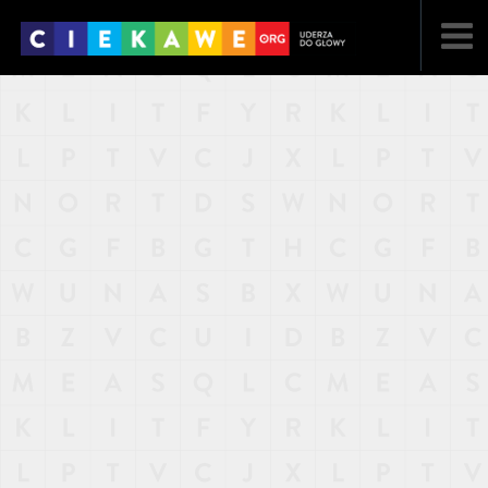
NAJNOWSZE
POPULARNE
LOSOWE
A
ARTYKUŁY
F
FILMY
G
GALERIA
REGULAMIN
KONTAKT