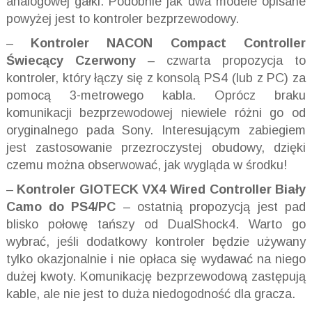
analogowej gałki. Podobnie jak dwa modele opisane
powyżej jest to kontroler bezprzewodowy.
–
Kontroler NACON Compact Controller
Świecący Czerwony
– czwarta propozycja to
kontroler, który łączy się z konsolą PS4 (lub z PC) za
pomocą 3-metrowego kabla. Oprócz braku
komunikacji bezprzewodowej niewiele różni go od
oryginalnego pada Sony. Interesującym zabiegiem
jest zastosowanie przezroczystej obudowy, dzięki
czemu można obserwować, jak wygląda w środku!
–
Kontroler GIOTECK VX4 Wired Controller Bia
ł
y
Camo do PS4/PC
– ostatnią propozycją jest pad
blisko połowę tańszy od DualShock4. Warto go
wybrać, jeśli dodatkowy kontroler będzie używany
tylko okazjonalnie i nie opłaca się wydawać na niego
dużej kwoty. Komunikację bezprzewodową zastępują
kable, ale nie jest to duża niedogodność dla gracza.