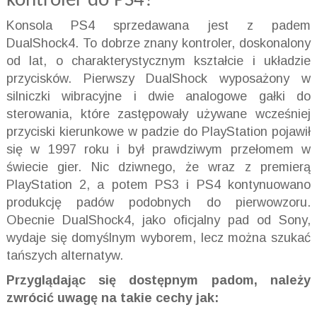
kontroler do PS4?
Konsola PS4 sprzedawana jest z padem
DualShock4. To dobrze znany kontroler, doskonalony
od lat, o charakterystycznym kształcie i układzie
przycisków. Pierwszy DualShock wyposażony w
silniczki wibracyjne i dwie analogowe gałki do
sterowania, które zastępowały używane wcześniej
przyciski kierunkowe w padzie do PlayStation pojawił
się w 1997 roku i był prawdziwym przełomem w
świecie gier. Nic dziwnego, że wraz z premierą
PlayStation 2, a potem PS3 i PS4 kontynuowano
produkcję padów podobnych do pierwowzoru.
Obecnie DualShock4, jako oficjalny pad od Sony,
wydaje się domyślnym wyborem, lecz można szukać
tańszych alternatyw.
Przyglądając się dostępnym padom, należy
zwr
ó
cić uwagę na takie cechy jak: