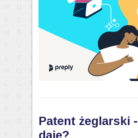
Patent żeglarski 
daje?