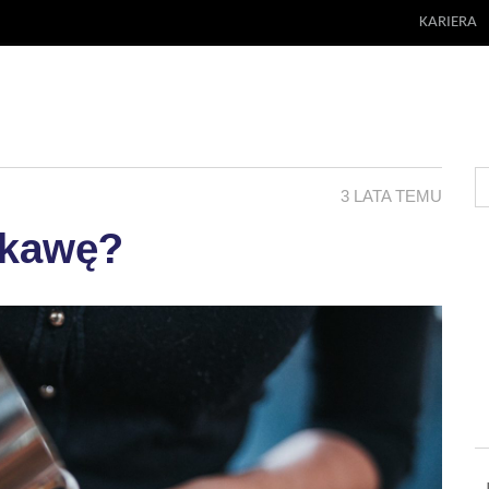
KARIERA
3 LATA TEMU
 kawę?