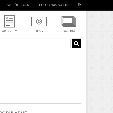
WSPÓŁPRACA
POLUB NAS NA FB!
ARTYKUŁY
FILMY
GALERIA