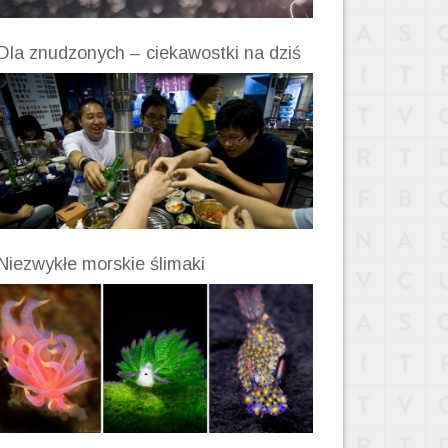
Dla znudzonych – ciekawostki na dziś
Niezwykłe morskie ślimaki