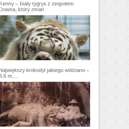
Kenny – biały tygrys z zespołem
Downa, który zmarł
Największy krokodyl jakiego widziano –
8.6 m,…