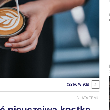
CZYTAJ WIĘCEJ
3 LATA TEMU
ć nieuczciwą kostkę