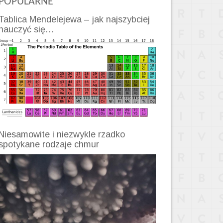
POPULARNE
Tablica Mendelejewa – jak najszybciej
nauczyć się…
Niesamowite i niezwykle rzadko
spotykane rodzaje chmur