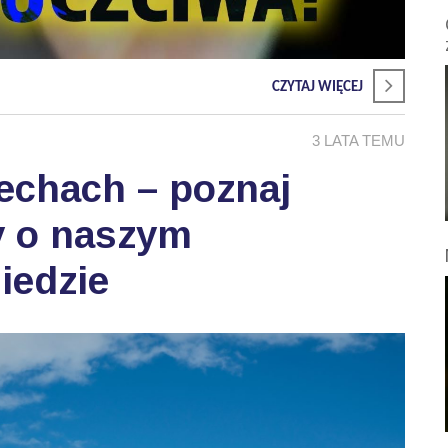
CZYTAJ WIĘCEJ
3 LATA TEMU
echach – poznaj
ty o naszym
iedzie