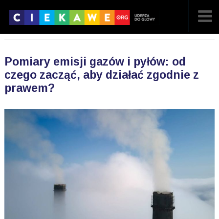
NAJNOWSZE
Pomiary emisji gazów i pyłów: od
POPULARNE
czego zacząć, aby działać zgodnie z
prawem?
LOSOWE
A
ARTYKUŁY
F
FILMY
G
GALERIA
REGULAMIN
KONTAKT