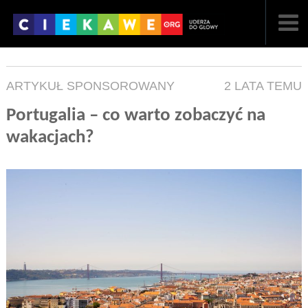
NAJNOWSZE
ARTYKUŁ SPONSOROWANY
2 LATA TEMU
POPULARNE
Portugalia – co warto zobaczyć na
LOSOWE
wakacjach?
A
ARTYKUŁY
F
FILMY
G
GALERIA
REGULAMIN
KONTAKT