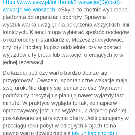
https://www.esky.pl/lot+hotel/2-wakacje/(0)(co:it)-
w
akacje-we-wloszech
. eSky.pl to chętnie wybierana
platforma do organizacji podróży. Sprawna
wyszukiwarka uwzględnia połączenia wszystkich linii
lotniczych. Klienci mogą wybierać spośród noclegów
o różnorodnym standardzie. Możesz zdecydować,
czy loty i noclegi kupisz oddzielnie, czy w postaci
wyjazdów city break lub wakacje, oferujących je w
jednej rezerwacji.
Do każdej podróży warto bardzo dobrze się
przygotować. Owszem, spontaniczne wakacje mają
swój urok. Nie dajmy się jednak zwieść. Wytrawni
podróżnicy precyzyjnie planują nawet wyjazdy last
minute. W praktyce wygląda to tak, że najpierw
opracowywany jest plan wyjazdu, a dopiero później
poszukiwane są atrakcyjne oferty. Jeśli planujemy w
przeciągu roku pobyt w odległych krajach to na
pewno warto dowiedzieć się
jak unikać chorób i