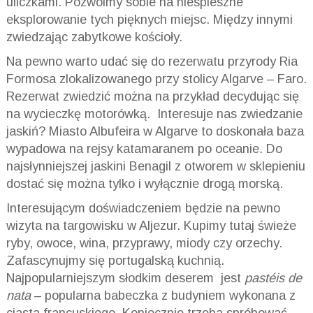
uliczkami. Pozwólmy sobie na niespieszne
eksplorowanie tych pięknych miejsc. Między innymi
zwiedzając zabytkowe kościoły.
Na pewno warto udać się do rezerwatu przyrody Ria
Formosa zlokalizowanego przy stolicy Algarve – Faro.
Rezerwat zwiedzić można na przykład decydując się
na wycieczkę motorówką. Interesuje nas zwiedzanie
jaskiń? Miasto Albufeira w Algarve to doskonała baza
wypadowa na rejsy katamaranem po oceanie. Do
najsłynniejszej jaskini Benagil z otworem w sklepieniu
dostać się można tylko i wyłącznie drogą morską.
Interesującym doświadczeniem będzie na pewno
wizyta na targowisku w Aljezur. Kupimy tutaj świeże
ryby, owoce, wina, przyprawy, miody czy orzechy.
Zafascynujmy się portugalską kuchnią.
Najpopularniejszym słodkim deserem jest
past
éis de
nata
– popularna babeczka z budyniem wykonana z