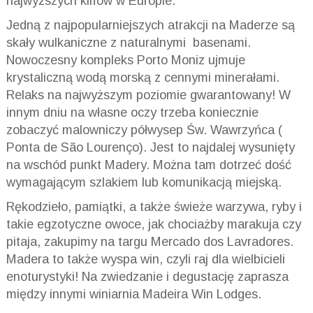
najwyższych klifów w Europie.
Jedną z najpopularniejszych atrakcji na Maderze są
skały wulkaniczne z naturalnymi basenami.
Nowoczesny kompleks Porto Moniz ujmuje
krystaliczną wodą morską z cennymi minerałami.
Relaks na najwyższym poziomie gwarantowany! W
innym dniu na własne oczy trzeba koniecznie
zobaczyć malowniczy półwysep Św. Wawrzyńca (
Ponta de São Lourenço). Jest to najdalej wysunięty
na wschód punkt Madery. Można tam dotrzeć dość
wymagającym szlakiem lub komunikacją miejską.
Rękodzieło, pamiątki, a także świeże warzywa, ryby i
takie egzotyczne owoce, jak chociażby marakuja czy
pitaja, zakupimy na targu Mercado dos Lavradores.
Madera to także wyspa win, czyli raj dla wielbicieli
enoturystyki! Na zwiedzanie i degustację zaprasza
między innymi winiarnia Madeira Win Lodges.