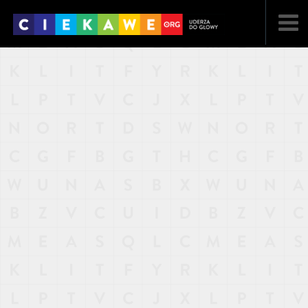
NAJNOWSZE
POPULARNE
LOSOWE
A
ARTYKUŁY
F
FILMY
G
GALERIA
REGULAMIN
KONTAKT