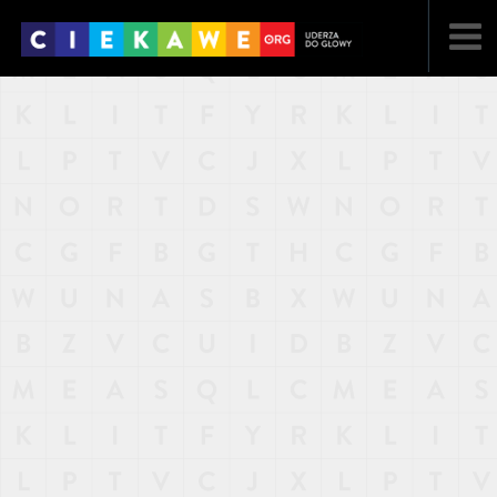
NAJNOWSZE
POPULARNE
LOSOWE
A
ARTYKUŁY
F
FILMY
G
GALERIA
REGULAMIN
KONTAKT