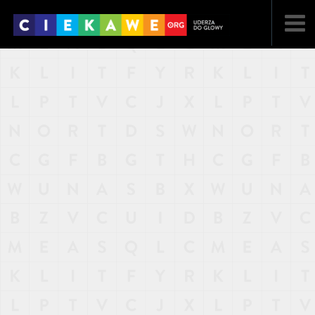
NAJNOWSZE
POPULARNE
LOSOWE
A
ARTYKUŁY
F
FILMY
G
GALERIA
REGULAMIN
KONTAKT