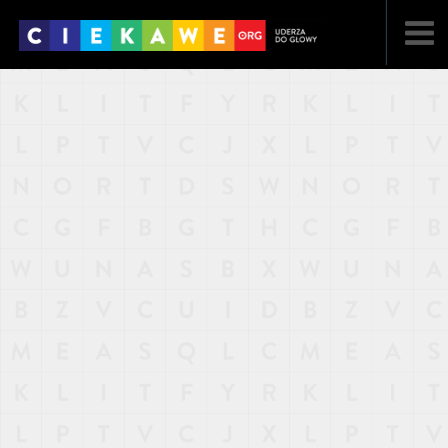
NAJNOWSZE
POPULARNE
LOSOWE
A
ARTYKUŁY
F
FILMY
G
GALERIA
REGULAMIN
KONTAKT