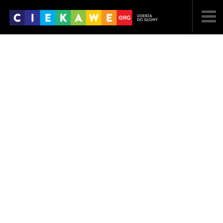
NAJNOWSZE
POPULARNE
LOSOWE
A
ARTYKUŁY
F
FILMY
G
GALERIA
REGULAMIN
KONTAKT