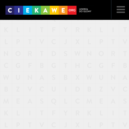
NAJNOWSZE
POPULARNE
LOSOWE
A
ARTYKUŁY
F
FILMY
G
GALERIA
REGULAMIN
KONTAKT