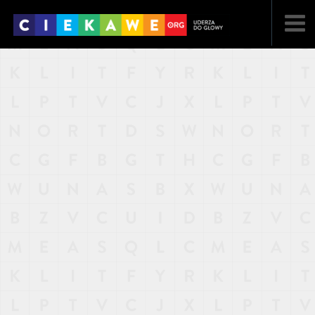
NAJNOWSZE
POPULARNE
LOSOWE
A
ARTYKUŁY
F
FILMY
G
GALERIA
REGULAMIN
KONTAKT