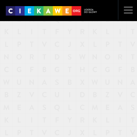
NAJNOWSZE
POPULARNE
LOSOWE
A
ARTYKUŁY
F
FILMY
G
GALERIA
REGULAMIN
KONTAKT