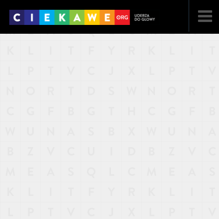
NAJNOWSZE
POPULARNE
LOSOWE
A
ARTYKUŁY
F
FILMY
G
GALERIA
REGULAMIN
KONTAKT