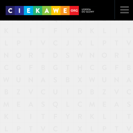
NAJNOWSZE
POPULARNE
LOSOWE
A
ARTYKUŁY
F
FILMY
G
GALERIA
REGULAMIN
KONTAKT