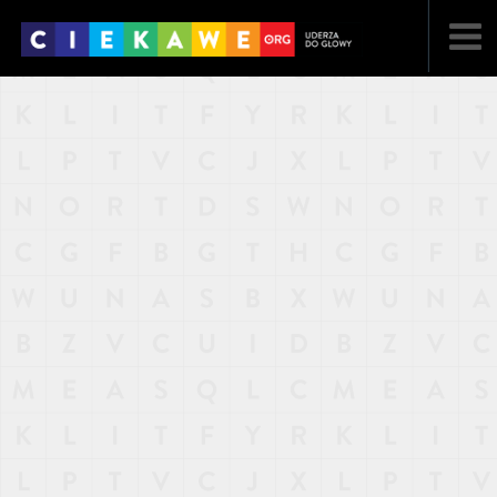
NAJNOWSZE
POPULARNE
LOSOWE
A
ARTYKUŁY
F
FILMY
G
GALERIA
REGULAMIN
KONTAKT