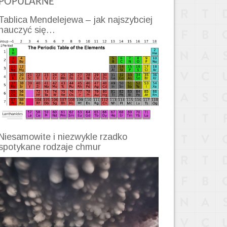
POPULARNE
Tablica Mendelejewa – jak najszybciej
nauczyć się…
Niesamowite i niezwykle rzadko
spotykane rodzaje chmur