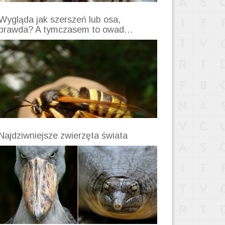
Wygląda jak szerszeń lub osa,
prawda? A tymczasem to owad…
Najdziwniejsze zwierzęta świata