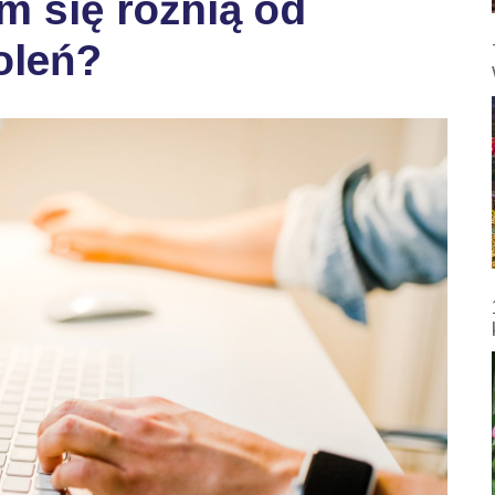
m się różnią od
oleń?