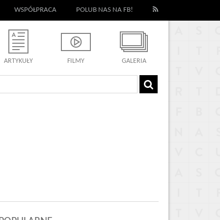
WSPÓŁPRACA
POLUB NAS NA FB!
ARTYKUŁY
FILMY
GALERIA